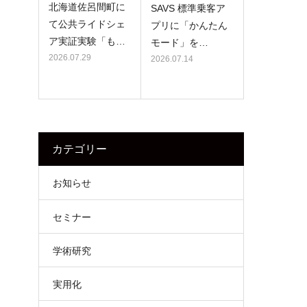
北海道佐呂間町に
SAVS 標準乗客ア
て公共ライドシェ
プリに「かんたん
ア実証実験「も…
モード」を…
2026.07.29
2026.07.14
カテゴリー
お知らせ
セミナー
学術研究
実用化