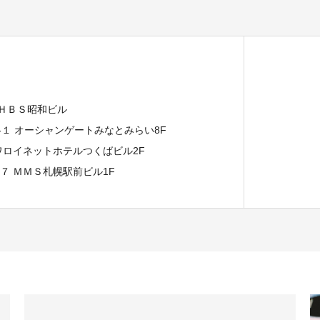
 ＨＢＳ昭和ビル
７-１ オーシャンゲートみなとみらい8F
イワロイネットホテルつくばビル2F
−７ ＭＭＳ札幌駅前ビル1F