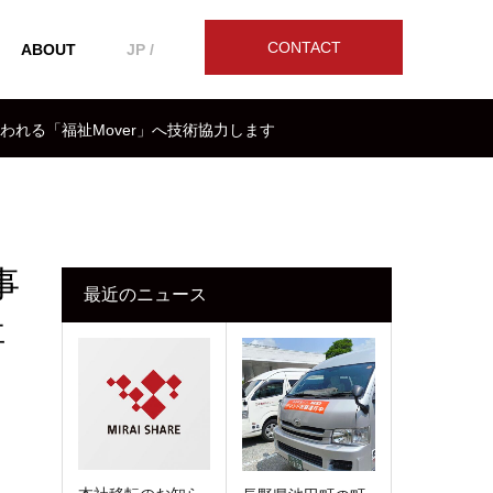
CONTACT
ABOUT
JP /
れる「福祉Mover」へ技術協力します
事
最近のニュース
祉