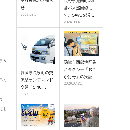
本社移転のお知ら
長野県池田町の町
せ
営バス巡回線に
2026.08.5
て、SAVSを活…
2026.08.4
導入
函館市西部地区乗
合タクシー「おで
静岡県長泉町の交
かけ号」の実証…
アの
流型オンデマンド
2026.07.31
交通「SPIC…
2026.08.3
で）
利用