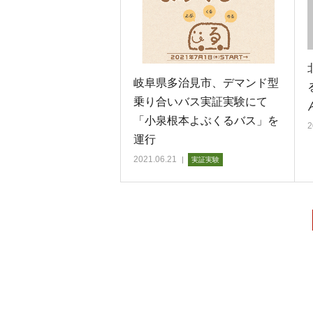
岐阜県多治見市、デマンド型
乗り合いバス実証実験にて
「小泉根本よぶくるバス」を
2
運行
2021.06.21
実証実験