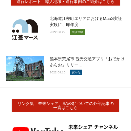
運行レポート：導入地域・運行事例のご紹介はこちら
北海道江差町エリアにおけるMaaS実証
実験に、昨年度…
2022.08.22
実証実験
熊本県荒尾市 観光交通アプリ「おでかけ
あらお」リリー…
2022.08.15
実用化
リンク集：未来シェア、SAVSについての外部記事の
一覧はこちら