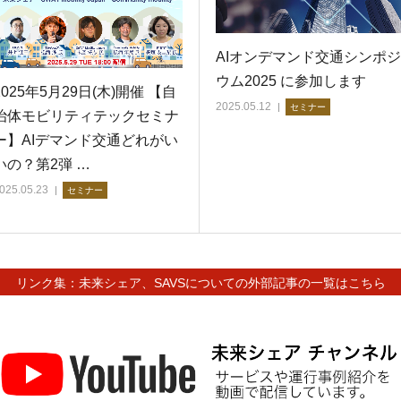
AIオンデマンド交通シンポジ
ウム2025 に参加します
2025年5月29日(木)開催 【自
2025.05.12
セミナー
治体モビリティテックセミナ
ー】AIデマンド交通どれがい
いの？第2弾 …
025.05.23
セミナー
リンク集：未来シェア、SAVSについての外部記事の一覧はこちら