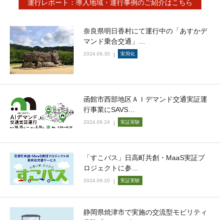
運行レポート：導入地域・運行事例のご紹介はこちら
奈良県明日香村にて運行中の「あすかデ
マンド乗合交通」…
2024.09.30
実用化
函館市⻄部地区ＡＩデマンド交通実証運
⾏事業にSAVS…
2024.09.24
実証実験
「すこバス」日高町共創・MaaS実証プ
ロジェクトに参…
2024.09.20
実証実験
静岡県焼津市で実施の交流型モビリティ