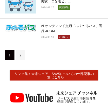
実験「つなモビ」…
2024.09.17
実証実験
AI オンデマンド交通「ふく〜るバス」運
行 JCOM…
2024.09.13
お知らせ
1
2
リンク集：未来シェア、SAVSについての外部記事の
一覧はこちら