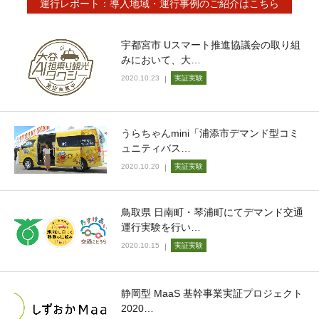
運行レポート：導入地域・運行事例のご紹介はこちら
宇都宮市 Uスマート推進協議会の取り組
みにおいて、大…
2020.10.23
実証実験
うらちゃんmini「浦添市デマンド型コミ
ュニティバス…
2020.10.20
実証実験
鳥取県 日南町・琴浦町にてデマンド交通
運行実験を行い…
2020.10.15
実証実験
静岡型 MaaS 基幹事業実証プロジェクト
2020…