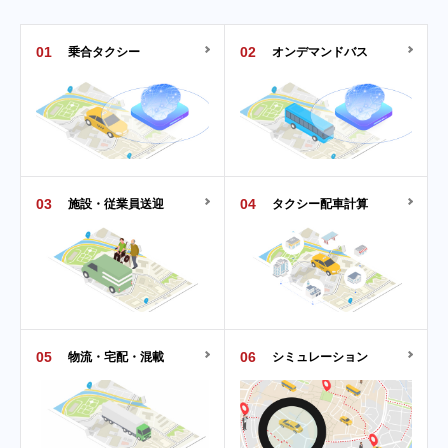
01
02
乗合タクシー
オンデマンドバス
03
04
施設・従業員送迎
タクシー配車計算
05
06
物流・宅配・混載
シミュレーション