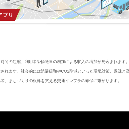
働時間の短縮、利用者や輸送量の増加による収入の増加が見込まれます
されます。社会的には渋滞緩和やCO2削減といった環境対策、過疎と
化等、まちづくりの根幹を支える交通インフラの確保に繋がります。