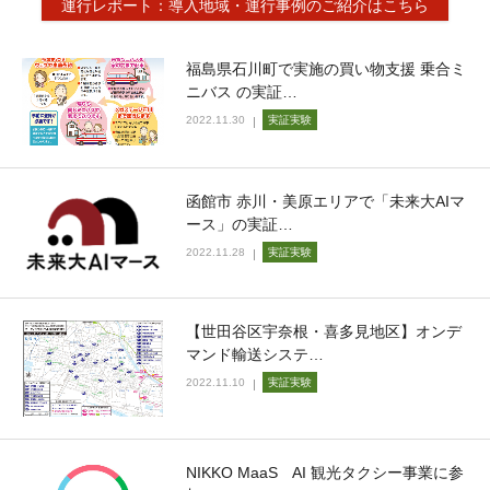
運行レポート：導入地域・運行事例のご紹介はこちら
福島県石川町で実施の買い物支援 乗合ミ
ニバス の実証…
2022.11.30
実証実験
函館市 赤川・美原エリアで「未来大AIマ
ース」の実証…
2022.11.28
実証実験
【世田谷区宇奈根・喜多見地区】オンデ
マンド輸送システ…
2022.11.10
実証実験
NIKKO MaaS AI 観光タクシー事業に参