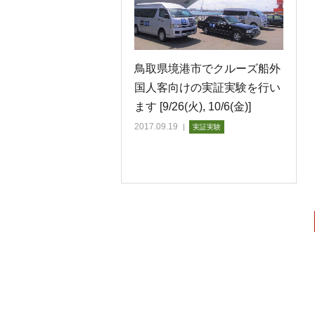
鳥取県境港市でクルーズ船外
国人客向けの実証実験を行い
ます [9/26(火), 10/6(金)]
2017.09.19
実証実験