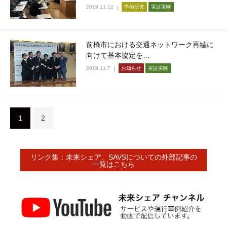
2019.11.12
学術研究
実証実験
前橋市における交通ネットワーク再編に
向けて基本協定を…
2019.11.7
お知らせ
実証実験
1
2
リンク集：未来シェア、SAVSについての外部記事の
一覧はこちら