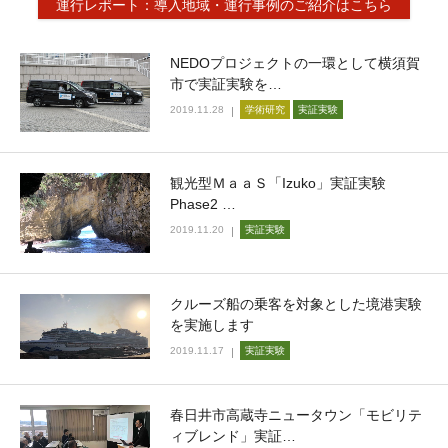
運行レポート：導入地域・運行事例のご紹介はこちら
NEDOプロジェクトの一環として横須賀
市で実証実験を…
2019.11.28
学術研究
実証実験
観光型ＭａａＳ「Izuko」実証実験
Phase2 …
2019.11.20
実証実験
クルーズ船の乗客を対象とした境港実験
を実施します
2019.11.17
実証実験
春日井市高蔵寺ニュータウン「モビリテ
ィブレンド」実証…