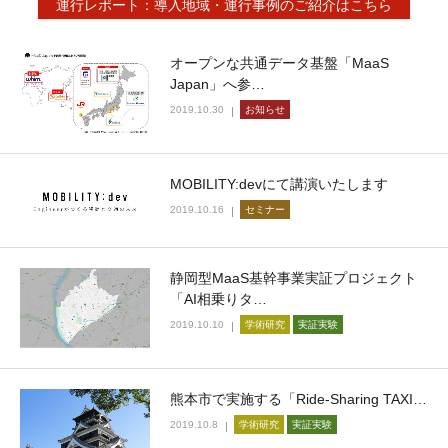
運行レポート：導入地域・運行事例のご紹介はこちら
オープンな共通データ基盤「MaaS
Japan」へ参…
2019.10.30
お知らせ
MOBILITY:devにて講演いたします
2019.10.16
セミナー
静岡型MaaS基幹事業実証プロジェクト
「AI相乗りタ…
2019.10.10
学術研究
実証実験
熊本市で実施する「Ride-Sharing TAXI…
2019.10.8
学術研究
実証実験