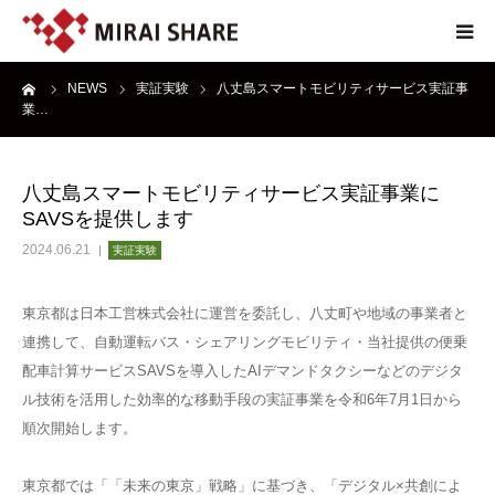
ーム
NEWS
実証実験
八丈島スマートモビリティサービス実証事
NEWS
業…
TECHNOLOGY
八丈島スマートモビリティサービス実証事業に
SAVSを提供します
SERVICE
2024.06.21
実証実験
REPORT
東京都は日本工営株式会社に運営を委託し、八丈町や地域の事業者と
連携して、自動運転バス・シェアリングモビリティ・当社提供の便乗
ABOUT
配車計算サービスSAVSを導入したAIデマンドタクシーなどのデジタ
ル技術を活用した効率的な移動手段の実証事業を令和6年7月1日から
順次開始します。
東京都では「「未来の東京」戦略」に基づき、「デジタル×共創によ