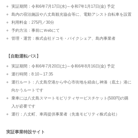
実証期間：令和6年7月17日(水)～令和7年1月17日(金) 予定
島内の宿泊施設や八丈島観光協会等に、電動アシスト自転車を設置
利用料金：275円／30分
予約方法：事前にＷebにて
管理・運営：株式会社ドコモ・バイクシェア、島内事業者
【自動運転バス】
実証期間：令和6年7月20日(土)～令和6年8月16日(金) 予定
運行時間：8:10～17:35
運行ルート：八丈島空港から中心市街地を経由し神湊（底土）港に
向かうルートです
乗車には八丈島スマートモビリティサービスチケット(500円)の購
入が必要です
運行：八丈町、車両提供事業者（先進モビリティ株式会社）
実証事業特設サイト