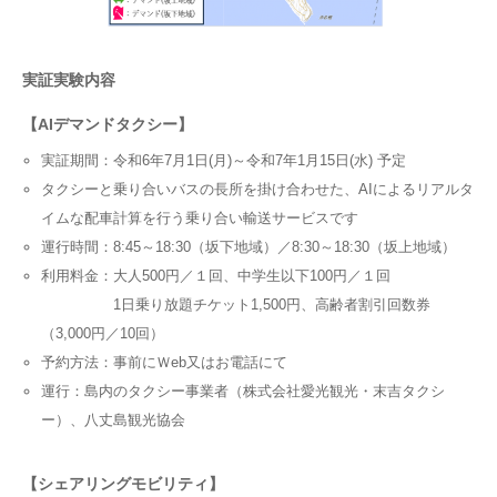
実証実験内容
【AIデマンドタクシー】
実証期間：令和6年7月1日(月)～令和7年1月15日(水) 予定
タクシーと乗り合いバスの長所を掛け合わせた、AIによるリアルタ
イムな配車計算を行う乗り合い輸送サービスです
運行時間：8:45～18:30（坂下地域）／8:30～18:30（坂上地域）
利用料金：大人500円／１回、中学生以下100円／１回
1日乗り放題チケット1,500円、高齢者割引回数券
（3,000円／10回）
予約方法：事前にＷeb又はお電話にて
運行：島内のタクシー事業者（株式会社愛光観光・末吉タクシ
ー）、八丈島観光協会
【シェアリングモビリティ】