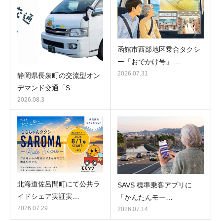
函館市西部地区乗合タクシ
ー「おでかけ号」…
2026.07.31
静岡県長泉町の交流型オン
デマンド交通「S…
2026.08.3
北海道佐呂間町にて公共ラ
SAVS 標準乗客アプリに
イドシェア実証実…
「かんたんモー…
2026.07.29
2026.07.14