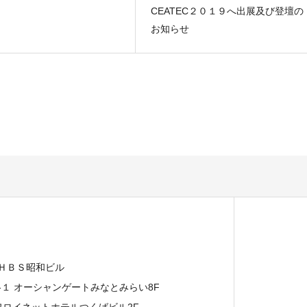
CEATEC２０１９へ出展及び登壇の
お知らせ
 ＨＢＳ昭和ビル
７-１ オーシャンゲートみなとみらい8F
イワロイネットホテルつくばビル2F