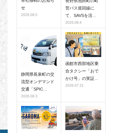
本社移転のお知ら
長野県池田町の町
せ
営バス巡回線に
2026.08.5
て、SAVSを活…
2026.08.4
函館市西部地区乗
合タクシー「おで
静岡県長泉町の交
かけ号」の実証…
流型オンデマンド
2026.07.31
交通「SPIC…
2026.08.3