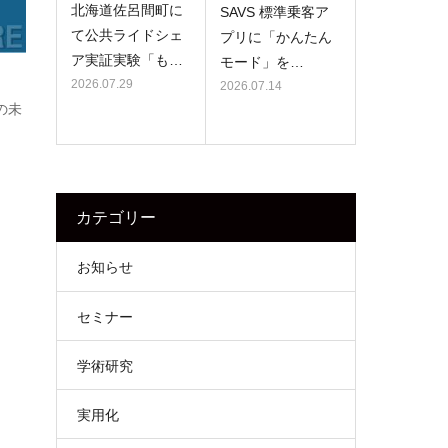
北海道佐呂間町に
SAVS 標準乗客ア
て公共ライドシェ
プリに「かんたん
ア実証実験「も…
モード」を…
2026.07.29
2026.07.14
の未
カテゴリー
お知らせ
セミナー
学術研究
実用化