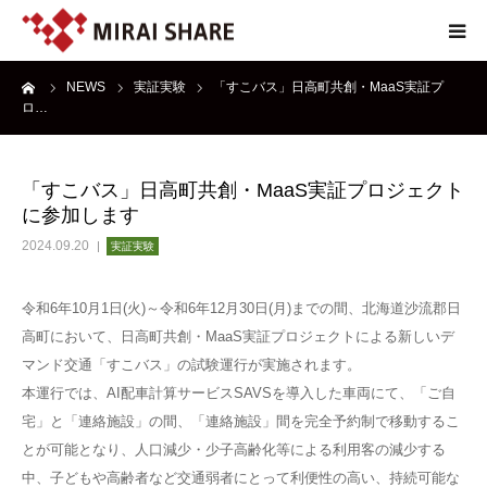
ーム
NEWS
実証実験
「すこバス」日高町共創・MaaS実証プ
NEWS
ロ…
TECHNOLOGY
「すこバス」日高町共創・MaaS実証プロジェクト
に参加します
SERVICE
2024.09.20
実証実験
REPORT
令和6年10月1日(火)～令和6年12月30日(月)までの間、北海道沙流郡日
高町において、日高町共創・MaaS実証プロジェクトによる新しいデ
ABOUT
マンド交通「すこバス」の試験運行が実施されます。
本運行では、AI配車計算サービスSAVSを導入した車両にて、「ご自
宅」と「連絡施設」の間、「連絡施設」間を完全予約制で移動するこ
とが可能となり、人口減少・少子高齢化等による利用客の減少する
中、子どもや高齢者など交通弱者にとって利便性の高い、持続可能な