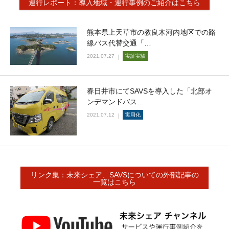
運行レポート：導入地域・運行事例のご紹介はこちら
熊本県上天草市の教良木河内地区での路
線バス代替交通「…
2021.07.27
実証実験
春日井市にてSAVSを導入した「北部オ
ンデマンドバス…
2021.07.12
実用化
リンク集：未来シェア、SAVSについての外部記事の
一覧はこちら