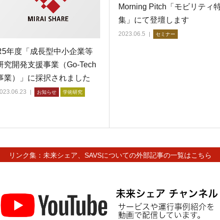
Morning Pitch「モビリティ
集」にて登壇します
2023.06.5
セミナー
R5年度「成長型中小企業等
研究開発支援事業（Go-Tech
事業）」に採択されました
023.06.23
お知らせ
学術研究
リンク集：未来シェア、SAVSについての外部記事の一覧はこちら