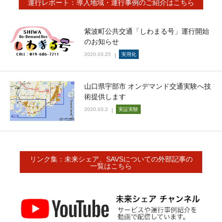
運行レポート：導入地域・運行事例のご紹介はこちら
紫波町公共交通「しわまる号」運行開始
のお知らせ
2020.03.25
実用化
山口県宇部市 オンデマンド交通実験へ技
術提供します
2020.03.2
実証実験
リンク集：未来シェア、SAVSについての外部記事の
一覧はこちら