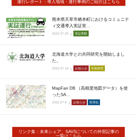
運行レポート：導入地域・運行事例のご紹介はこちら
熊本県天草市栖本町におけるコミュニテ
ィ交通導入実証実…
2022.07.26
実証実験
北海道大学との共同研究を開始しまし
た。
2022.07.19
お知らせ
学術研究
MapFan DB （高精度地図データ）を使
ったSA…
2022.07.6
お知らせ
実用化
リンク集：未来シェア、SAVSについての外部記事の
一覧はこちら