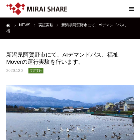
ーム
NEWS
実証実験
新潟県阿賀野市にて、AIデマンドバス、
NEWS
福…
TECHNOLOGY
新潟県阿賀野市にて、AIデマンドバス、福祉
Moverの運行実験を行います。
SERVICE
2020.12.2
実証実験
REPORT
ABOUT