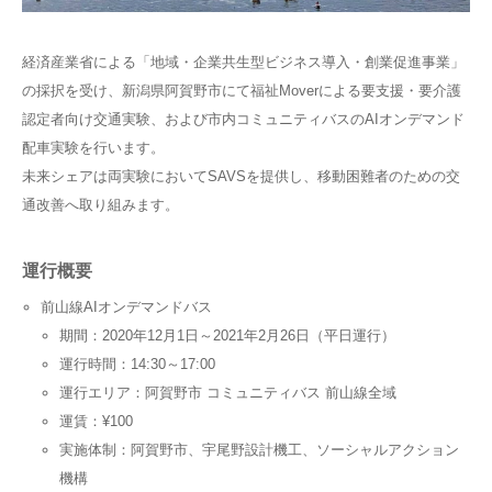
経済産業省による「地域・企業共生型ビジネス導入・創業促進事業」
の採択を受け、新潟県阿賀野市にて福祉Moverによる要支援・要介護
認定者向け交通実験、および市内コミュニティバスのAIオンデマンド
配車実験を行います。
未来シェアは両実験においてSAVSを提供し、移動困難者のための交
通改善へ取り組みます。
運行概要
前山線AIオンデマンドバス
期間：2020年12月1日～2021年2月26日（平日運行）
運行時間：14:30～17:00
運行エリア：阿賀野市 コミュニティバス 前山線全域
運賃：¥100
実施体制：阿賀野市、宇尾野設計機工、ソーシャルアクション
機構