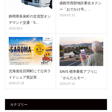
函館市西部地区乗合タクシ
ー「おでかけ号」…
2026.07.31
静岡県長泉町の交流型オン
デマンド交通「S…
2026.08.3
北海道佐呂間町にて公共ラ
SAVS 標準乗客アプリに
イドシェア実証実…
「かんたんモー…
2026.07.29
2026.07.14
カテゴリー