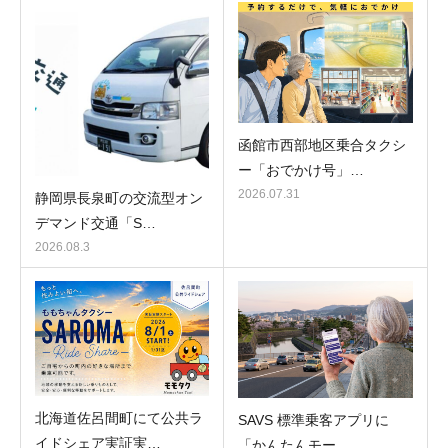
函館市西部地区乗合タクシ
ー「おでかけ号」…
2026.07.31
静岡県長泉町の交流型オン
デマンド交通「S…
2026.08.3
北海道佐呂間町にて公共ラ
SAVS 標準乗客アプリに
イドシェア実証実…
「かんたんモー…