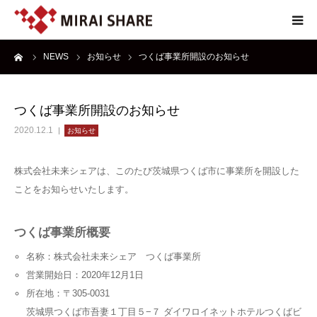
ーム
NEWS
お知らせ
つくば事業所開設のお知らせ
NEWS
TECHNOLOGY
つくば事業所開設のお知らせ
2020.12.1
お知らせ
SERVICE
株式会社未来シェアは、このたび茨城県つくば市に事業所を開設した
REPORT
ことをお知らせいたします。
ABOUT
つくば事業所概要
名称：株式会社未来シェア つくば事業所
営業開始日：2020年12月1日
所在地：〒305-0031
茨城県つくば市吾妻１丁目５−７ ダイワロイネットホテルつくばビ