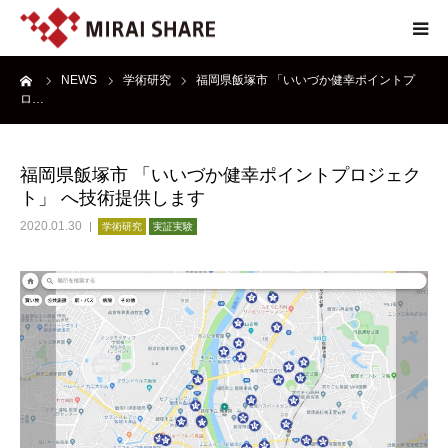
ーム
NEWS
学術研究
福岡県飯塚市 「いいづか健幸ポイントプ
NEWS
ロ…
TECHNOLOGY
福岡県飯塚市 「いいづか健幸ポイントプロジェク
ト」 へ技術提供します
SERVICE
2020.01.30
学術研究
実証実験
REPORT
ABOUT