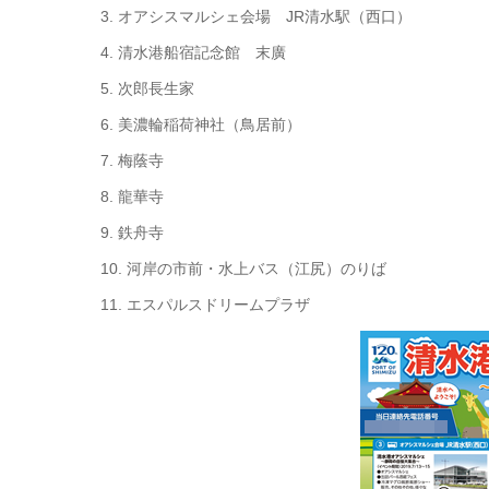
3. オアシスマルシェ会場 JR清水駅（西口）
4. 清水港船宿記念館 末廣
5. 次郎長生家
6. 美濃輪稲荷神社（鳥居前）
7. 梅蔭寺
8. 龍華寺
9. 鉄舟寺
10. 河岸の市前・水上バス（江尻）のりば
11. エスパルスドリームプラザ