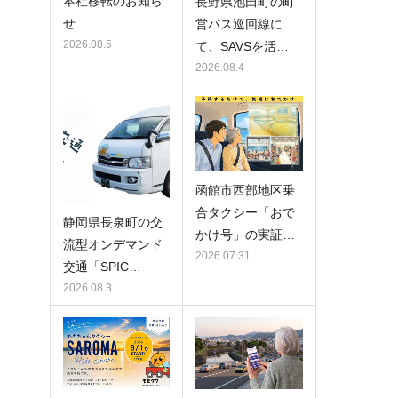
本社移転のお知ら
長野県池田町の町
せ
営バス巡回線に
2026.08.5
て、SAVSを活…
2026.08.4
函館市西部地区乗
合タクシー「おで
静岡県長泉町の交
かけ号」の実証…
流型オンデマンド
2026.07.31
交通「SPIC…
2026.08.3