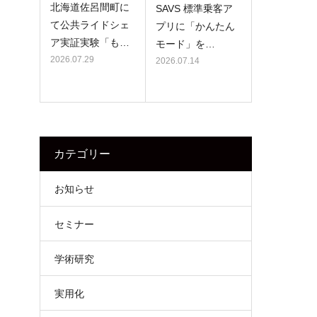
北海道佐呂間町に
SAVS 標準乗客ア
て公共ライドシェ
プリに「かんたん
ア実証実験「も…
モード」を…
2026.07.29
2026.07.14
カテゴリー
お知らせ
セミナー
学術研究
実用化