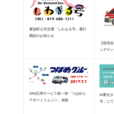
紫波町公共交通「しわまる号」運行
開始のお知らせ
【世田谷
ンデマン
SAV応用サービス第一弾「つばめエ
AI乗合
アポートリムジン」就航
号」にて