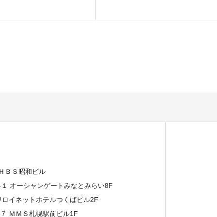
 ＨＢＳ昭和ビル
７-１ オーシャンゲートみなとみらい8F
イワロイネットホテルつくばビル2F
−７ ＭＭＳ札幌駅前ビル1F