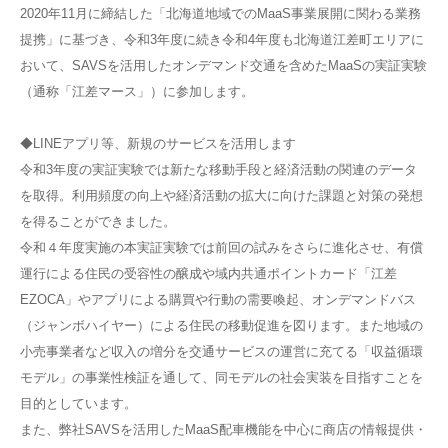
2020年11月に締結した「北海道地域でのMaaS事業展開に関わる業務
提携」に基づき、令和3年度に続き令和4年度も北海道江差町エリアに
おいて、SAVSを活用したオンデマンド交通を含めたMaaSの実証実験
（通称「江差マース」）に参加します。
◆LINEアプリ等、新規のサービスを活用します
令和3年度の実証実験では新たな移動手段と経済活動の関連のデータ
を取得。利用頻度の向上や経済活動の拡大に向けた課題と対策の発想
を得ることができました。
令和４年度実施の本実証実験では前回の試みをさらに進化させ、有償
運行による住民の受容性の醸成や域内共通ポイントカード「江差
EZOCA」やアプリによる購買や行動の需要喚起、オンデマンドバス
（ジャンボハイヤー）による住民の移動促進を図ります。また地域の
小売事業者など収入の増分を交通サービスの運営に充てる「収益循環
モデル」の事業性検証を通して、同モデルの社会実装を目指すことを
目的としています。
また、弊社SAVSを活用したMaaS配車機能を中心に商店の情報提供・