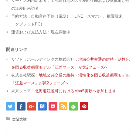
サービス利用対象者：上記運行地区の江差町住民および奥尻町から
の江差町来訪者
予約方法：自動音声予約（電話）、LINE（スマホ）、据置端末
（タブレットPC）
運賃および支払方法：現在調整中
関連リンク
サツドラホールディングス株式会社：
地域公共交通の維持・活性化
を図る収益循環モデル「江差マース」が第2フェーズへ
株式会社駅探：
地域公共交通の維持・活性化を図る収益循環モデル
「江差マース」が第2フェーズへ
未来シェア：
北海道江差町におけるMaaS実験へ参加します
実証実験