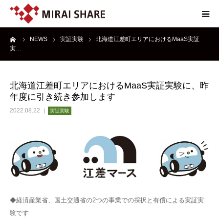
ーム
NEWS
実証実験
北海道江差町エリアにおけるMaaS実証
NEWS
実…
TECHNOLOGY
北海道江差町エリアにおけるMaaS実証実験に、昨
年度に引き続き参加します
SERVICE
2022.08.22
実証実験
REPORT
ABOUT
◆経済産業省、国土交通省の2つの事業での採択と有償による実証実
験です