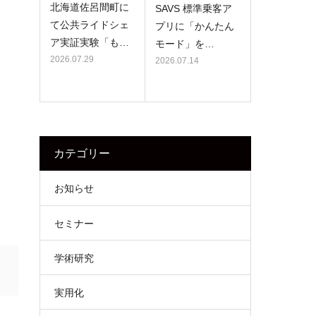
北海道佐呂間町に
SAVS 標準乗客ア
て公共ライドシェ
プリに「かんたん
ア実証実験「も…
モード」を…
2026.07.29
2026.07.14
カテゴリー
お知らせ
セミナー
学術研究
実用化