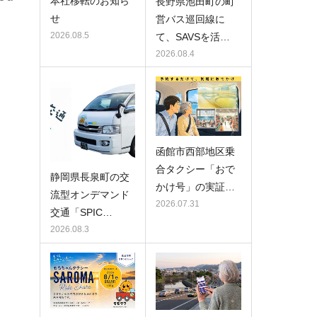
本社移転のお知ら
長野県池田町の町
せ
営バス巡回線に
2026.08.5
て、SAVSを活…
2026.08.4
函館市西部地区乗
合タクシー「おで
静岡県長泉町の交
かけ号」の実証…
流型オンデマンド
2026.07.31
交通「SPIC…
2026.08.3