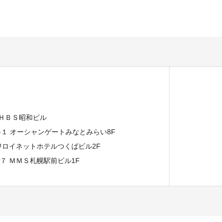
 ＨＢＳ昭和ビル
７-１ オーシャンゲートみなとみらい8F
イワロイネットホテルつくばビル2F
−７ ＭＭＳ札幌駅前ビル1F