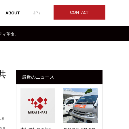
CONTACT
ABOUT
JP /
リティ革命」
共
最近のニュース
れま
 a