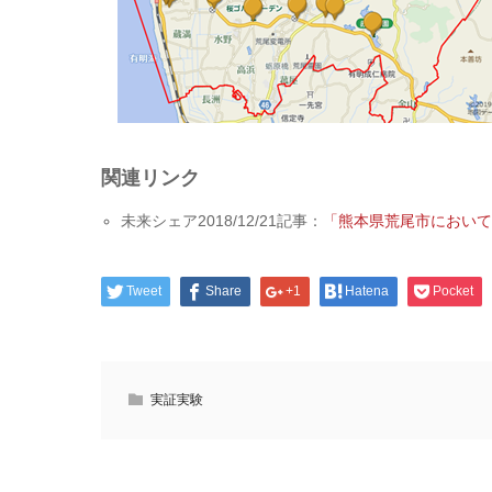
関連リンク
未来シェア2018/12/21記事：
「熊本県荒尾市におい
Tweet
Share
+1
Hatena
Pocket
実証実験