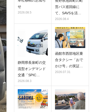
本社移転のお知ら
長野県池田町の町
せ
営バス巡回線に
2026.08.5
て、SAVSを活…
2026.08.4
函館市西部地区乗
合タクシー「おで
静岡県長泉町の交
かけ号」の実証…
流型オンデマンド
2026.07.31
交通「SPIC…
2026.08.3