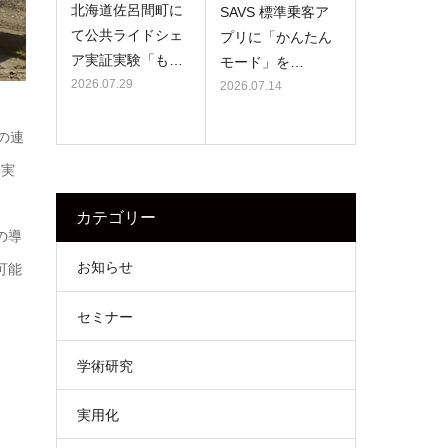
北海道佐呂間町に
SAVS 標準乗客ア
て公共ライドシェ
プリに「かんたん
ア実証実験「も…
モード」を…
2026.07.29
2026.07.14
の連
本実
カテゴリー
の導
お知らせ
可能
セミナー
学術研究
実用化