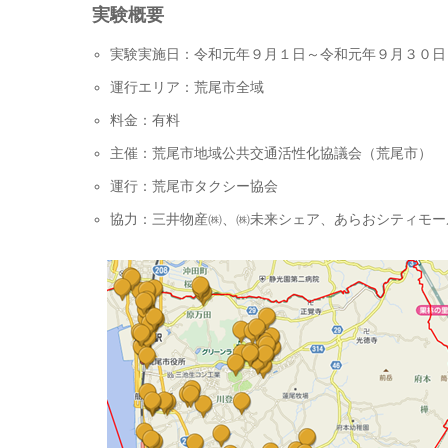
実験概要
実験実施日：令和元年９月１日～令和元年９月３０日
運行エリア：荒尾市全域
料金：有料
主催：荒尾市地域公共交通活性化協議会（荒尾市）
運行：荒尾市タクシー協会
協力：三井物産㈱、㈱未来シェア、あらおシティモー