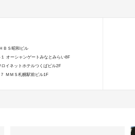
 ＨＢＳ昭和ビル
７-１ オーシャンゲートみなとみらい8F
イワロイネットホテルつくばビル2F
−７ ＭＭＳ札幌駅前ビル1F