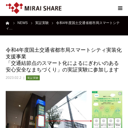
ーム
NEWS
実証実験
令和4年度国土交通省都市局スマートシテ
NEWS
ィ…
TECHNOLOGY
令和4年度国土交通省都市局スマートシティ実装化
支援事業
SERVICE
「交通結節点のスマート化によるにぎわいのある
安心安全なまちづくり」の実証実験に参加します
REPORT
2023.02.2
実証実験
ABOUT