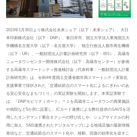
2023年1月30日より株式会社未来シェア（以下：未来シェア）、大日
本印刷株式会社（以下：DNP）、春日井市、国立大学法人東海国立大
学機構名古屋大学（以下：名古屋大学）、独立行政法人都市再生機構
（以下：UR）、一般財団法人計量計画研究所（以下：IBS）、高蔵寺
ニュータウンセンター開発株式会社（以下：高蔵寺センター）が参画
する高蔵寺スマートシティ推進検討会（代表幹事：一般財団法人計量
計画研究所）は、令和4年度国土交通省都市局スマートシティ実装化
支援事業で採択された「交通結節点のスマート化によるにぎわいのあ
る安心安全なまちづくり」の実証実験を開始します。本実証実験で
は、「DNPモビリティポート」＊１を高蔵寺ニュータウンの商業施設
や病院など5か所に設置し、ICカード連携による弊社提供のSAVSを活
用したオンデマンド乗合タクシーの呼び出しや、シェアサイクルの利
用に加え、SNS連携されたデジタルマップによる地域店舗の最新情報
発信など、交通結節点のスマート化や、移動、回遊の効率化を促すこ