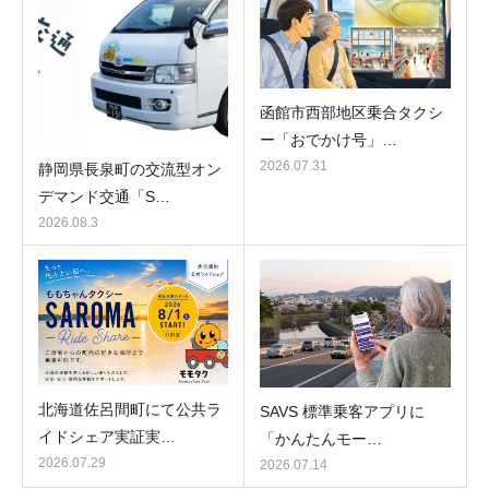
函館市西部地区乗合タクシ
ー「おでかけ号」…
2026.07.31
静岡県長泉町の交流型オン
デマンド交通「S…
2026.08.3
北海道佐呂間町にて公共ラ
SAVS 標準乗客アプリに
イドシェア実証実…
「かんたんモー…
2026.07.29
2026.07.14