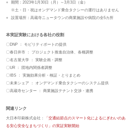
期間：2023年1月30日（月）～3月3日（金）
※土・日・祝はオンデマンド乗合タクシーの運行はありません
設置場所：高蔵寺ニュータウンの商業施設や病院の全5カ所
本実証実験における各社の役割
〇DNP ： モビリティポートの提供
〇春日井市 ： プロジェクト推進自治体、各種調整
〇名古屋大学 ： 実験企画・調整
〇UR ： 団地内関係者調整
〇IBS ： 実施効果分析・検証・とりまとめ
〇未来シェア ： オンデマンド乗合タクシーのシステム提供
〇高蔵寺センター ： 商業施設テナント交渉・連携
関連リンク
大日本印刷株式会社：
「交通結節点のスマート化によるにぎわいのあ
る安心安全なまちづくり」の実証実験開始