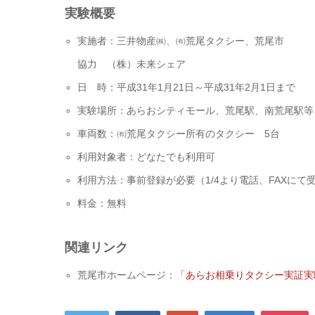
実験概要
実施者：三井物産㈱、㈲荒尾タクシー、荒尾市
協力 （株）未来シェア
日 時：平成31年1月21日～平成31年2月1日まで
実験場所：あらおシティモール、荒尾駅、南荒尾駅等
車両数：㈲荒尾タクシー所有のタクシー 5台
利用対象者：どなたでも利用可
利用方法：事前登録が必要（1/4より電話、FAXにて
料金：無料
関連リンク
荒尾市ホームページ：
「あらお相乗りタクシー実証実験