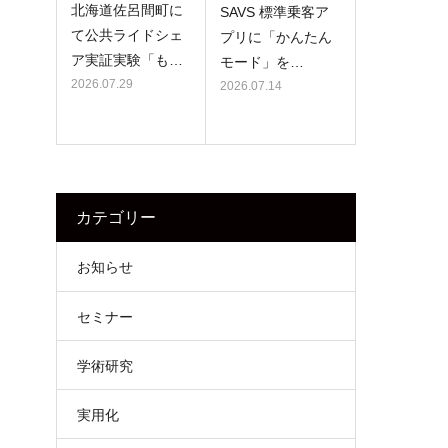
北海道佐呂間町に
SAVS 標準乗客ア
て公共ライドシェ
プリに「かんたん
ア実証実験「も…
モード」を…
2026.07.29
2026.07.14
カテゴリー
お知らせ
セミナー
学術研究
実用化