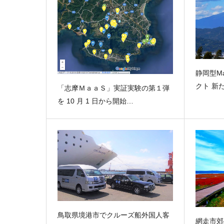
静岡型M
クト 新
「志摩ＭａａＳ」実証実験の第１弾
を 10 月 1 日から開始…
鳥取県境港市でクルーズ船外国人客
網走市郊