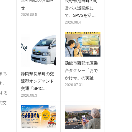
本社移転のお知ら
長野県池田町の町
せ
営バス巡回線に
2026.08.5
て、SAVSを活…
2026.08.4
函館市西部地区乗
合タクシー「おで
まち
静岡県長泉町の交
かけ号」の実証…
流型オンデマンド
す。
2026.07.31
交通「SPIC…
する
2026.08.3
共交