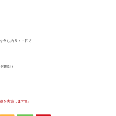
を含む約５ｋｍ四方
受付開始）
を実施します!!」