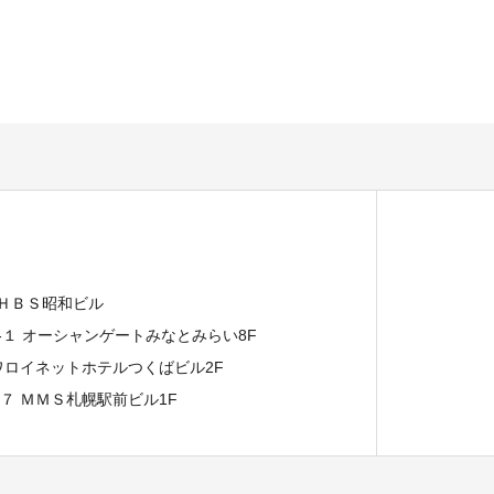
 ＨＢＳ昭和ビル
７-１ オーシャンゲートみなとみらい8F
イワロイネットホテルつくばビル2F
−７ ＭＭＳ札幌駅前ビル1F