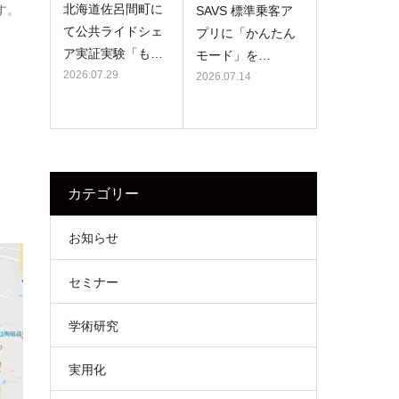
北海道佐呂間町に
す。
SAVS 標準乗客ア
て公共ライドシェ
プリに「かんたん
ア実証実験「も…
モード」を…
2026.07.29
2026.07.14
カテゴリー
お知らせ
セミナー
学術研究
実用化