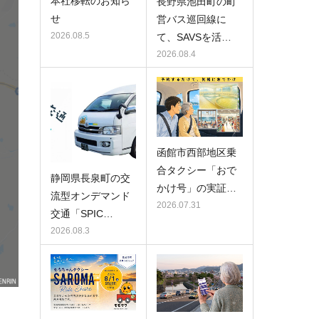
本社移転のお知ら
長野県池田町の町
せ
営バス巡回線に
2026.08.5
て、SAVSを活…
2026.08.4
函館市西部地区乗
合タクシー「おで
静岡県長泉町の交
かけ号」の実証…
流型オンデマンド
2026.07.31
交通「SPIC…
2026.08.3