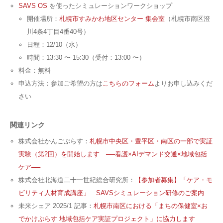
SAVS OS
を使ったシミュレーションワークショップ
開催場所：
札幌市すみかわ地区センター 集会室
（札幌市南区澄
川4条4丁目4番40号）
日程：12/10（水）
時間：13:30 〜 15:30（受付：13:00 〜）
料金：無料
申込方法：参加ご希望の方は
こちらのフォーム
よりお申し込みくだ
さい
関連リンク
株式会社かんごぷらす：
札幌市中央区・豊平区・南区の一部で実証
実験（第2回）を開始します ──看護×AIデマンド交通×地域包括
ケア──
株式会社北海道二十一世紀総合研究所：
【参加者募集】「ケア・モ
ビリティ人材育成講座」 SAVSシミュレーション研修のご案内
未来シェア 2025/1 記事：
札幌市南区における「まちの保健室×お
でかけぷらす 地域包括ケア実証プロジェクト」に協力します