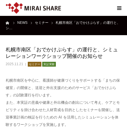
ーム
NEWS
セミナー
札幌市南区「おでかけぷらす」の運行と、
NEWS
シ…
TECHNOLOGY
札幌市南区「おでかけぷらす」の運行と、シミュ
レーションワークショップ開催のお知らせ
SERVICE
2025.11.21
セミナー
実証実験
REPORT
札幌市南区を中心に、看護師が健康づくりをサポートする「まちの保
健室」の開催と、送迎と外出支援のためのサービス「おでかけぷら
ABOUT
す」の試験運行を行います。
また、本実証の意義や健康と外出機会の創出について考え、ケアとモ
ビリティを掛け合わせた人材育成を目的としたセミナーを開催し、送
迎事業計画の検証を行うための AI を活用したシミュレーションを体
験するワークショップを実施します。