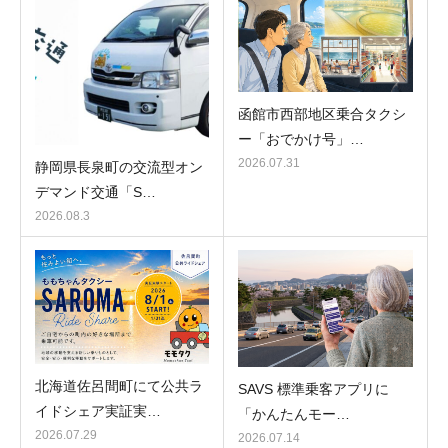
函館市西部地区乗合タクシ
ー「おでかけ号」…
2026.07.31
静岡県長泉町の交流型オン
デマンド交通「S…
2026.08.3
北海道佐呂間町にて公共ラ
SAVS 標準乗客アプリに
イドシェア実証実…
「かんたんモー…
2026.07.29
2026.07.14