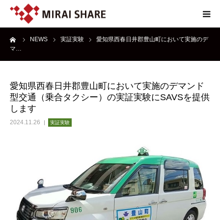
ーム
NEWS
実証実験
愛知県西春日井郡豊山町において実施のデ
NEWS
マ…
TECHNOLOGY
愛知県西春日井郡豊山町において実施のデマンド
型交通（乗合タクシー）の実証実験にSAVSを提供
SERVICE
します
2024.11.26
実証実験
REPORT
ABOUT