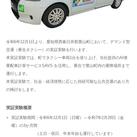
令和6年12月1日より、愛知県西春日井郡豊山町において、デマンド型
交通（乗合タクシー）の実証実験を行います。
本実証実験では、町でタクシー車両1台を借り上げ、当社提供のAI便
乗配車計算サービスSAVS を活用し、乗合で豊山町内の乗降場所まで
運行します。
本実証実験で、社会・経済情勢に応じた持続可能な公共交通のあり方
の検討をします。
実証実験概要
実証実験期間：令和6年12月1日（日曜）～令和7年2月28日（金
曜）の3か月間
（土日・祝日、年末年始も運行しています）