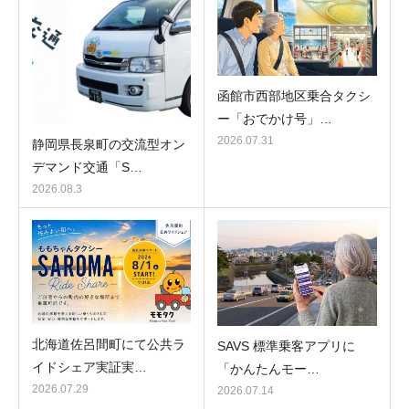
函館市西部地区乗合タクシ
ー「おでかけ号」…
2026.07.31
静岡県長泉町の交流型オン
デマンド交通「S…
2026.08.3
北海道佐呂間町にて公共ラ
SAVS 標準乗客アプリに
イドシェア実証実…
「かんたんモー…
2026.07.29
2026.07.14