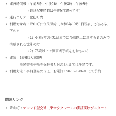
運行時間帯：午前8時～午後2時、午後3時～午後6時
（最終配車時刻は午後5時30分です）
運行エリア：豊山町内
利用対象者：豊山町に住民登録（令和6年10月1日現在）がある以
下の方
（1）令和7年3月31日までに75歳以上に達する者のみで
構成される世帯の方
（2）75歳以上で障害者手帳をお持ちの方
運賃：1乗車1人300円
※障害者手帳等保持者と付添1人までは半額です。
利用方法：事前登録のうえ、お電話 090-1626-8691 にて予約
関連リンク
豊山町：
デマンド型交通（乗合タクシー）の実証実験がスタート