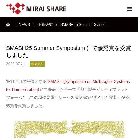
ーム
NEWS
学術研究
SMASH25 Summer Sympo…
NEWS
TECHNOLOGY
SMASH25 Summer Symposium にて優秀賞を受賞
しました
SERVICE
2025.07.21
学術研究
REPORT
第11回目の開催となる
SMASH (Symposium on Multi Agent Systems
for Harmonization)
にて発表したテーマ「都市型モビリティプラット
ABOUT
フォームとしてのAI便乗運行サービスSAVSのデザインと実装」が優
秀賞を受賞しました。