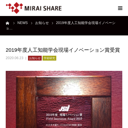
ーム
NEWS
お知らせ
2019年度人工知能学会現場イノベーシ
NEWS
ョ…
TECHNOLOGY
2019年度人工知能学会現場イノベーション賞受賞
SERVICE
2020.06.23
お知らせ
学術研究
REPORT
ABOUT