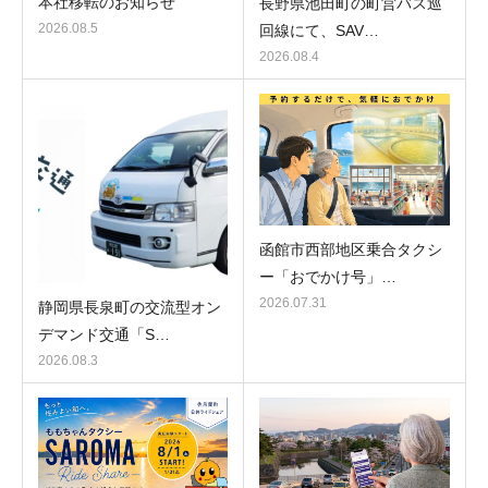
本社移転のお知らせ
長野県池田町の町営バス巡
2026.08.5
回線にて、SAV…
2026.08.4
函館市西部地区乗合タクシ
ー「おでかけ号」…
2026.07.31
静岡県長泉町の交流型オン
デマンド交通「S…
2026.08.3