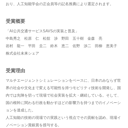
おり、人工知能学会の正会員等の記名推薦により選定されます。
受賞概要
「AI公共交通サービスSAVSの実装と普及」
中島秀之 松原 仁 松舘 渉 野田 五十樹 金森 亮
岩村 龍一 平田 圭二 鈴木 恵二 佐野 渉二 田柳 恵美子
株式会社未来シェア
受賞理由
マルチエージェントシミュレーションをベースに、⽇本のみならず世
界の社会や⽂化まで変える可能性を持つモビリティ技術を開発し、国
内では先陣を切って現場で社会実装を拡⼤・継続している。そして、
国の根幹に関わる⾏政を動かすほどの影響⼒を持つまでのイノベーシ
ョンを達成した。
人工知能の技術の現場での実践という視点でその貢献を認め、現場イ
ノベーション賞銀賞を授与する。