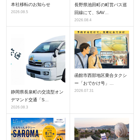
本社移転のお知らせ
長野県池田町の町営バス巡
2026.08.5
回線にて、SAV…
2026.08.4
函館市西部地区乗合タクシ
ー「おでかけ号」…
2026.07.31
静岡県長泉町の交流型オン
デマンド交通「S…
2026.08.3