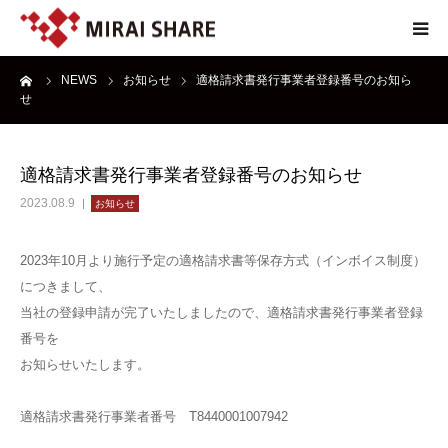
ーム
NEWS
お知らせ
適格請求書発行事業者登録番号のお知ら
NEWS
せ
TECHNOLOGY
適格請求書発行事業者登録番号のお知らせ
SERVICE
2023.08.9
お知らせ
REPORT
2023年10月より施行予定の適格請求書等保存方式（インボイス制度）
につきまして、
当社の登録申請が完了いたしましたので、適格請求書発行事業者登録
ABOUT
番号を
お知らせいたします。
適格請求書発行事業者番号 T8440001007942