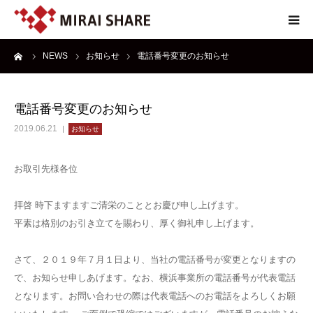
ーム
NEWS
お知らせ
電話番号変更のお知らせ
NEWS
TECHNOLOGY
電話番号変更のお知らせ
2019.06.21
お知らせ
SERVICE
お取引先様各位
REPORT
拝啓 時下ますますご清栄のこととお慶び申し上げます。
ABOUT
平素は格別のお引き立てを賜わり、厚く御礼申し上げます。
さて、２０１９年７月１日より、当社の電話番号が変更となりますの
で、お知らせ申しあげます。なお、横浜事業所の電話番号が代表電話
となります。お問い合わせの際は代表電話へのお電話をよろしくお願