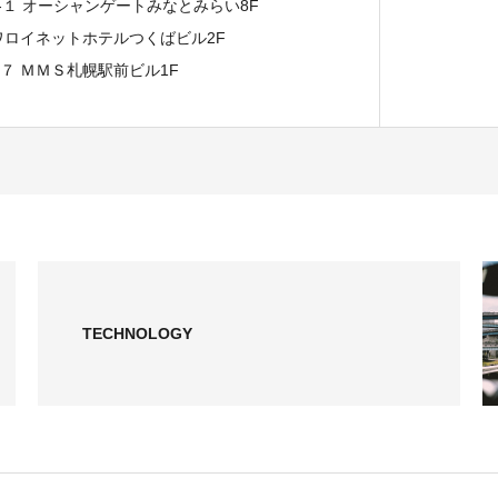
７-１ オーシャンゲートみなとみらい8F
イワロイネットホテルつくばビル2F
−７ ＭＭＳ札幌駅前ビル1F
TECHNOLOGY