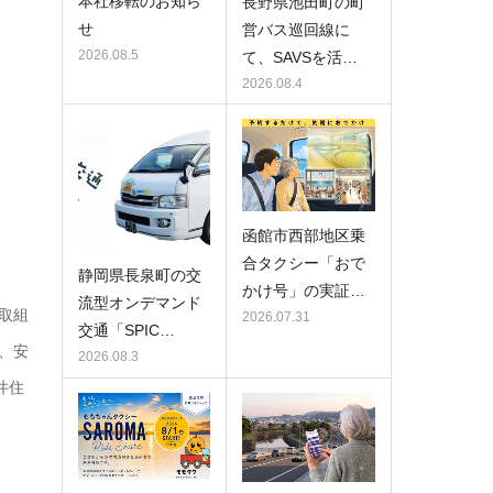
本社移転のお知ら
長野県池田町の町
せ
営バス巡回線に
2026.08.5
て、SAVSを活…
2026.08.4
函館市西部地区乗
合タクシー「おで
静岡県長泉町の交
かけ号」の実証…
流型オンデマンド
取組
2026.07.31
交通「SPIC…
、安
2026.08.3
井住