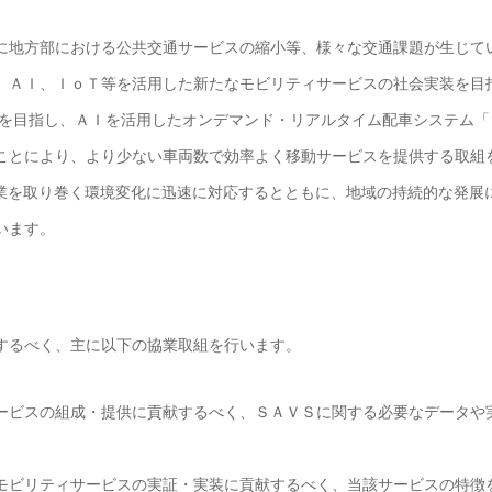
に地方部における公共交通サービスの縮小等、様々な交通課題が生じて
、ＡＩ、ＩｏＴ等を活用した新たなモビリティサービスの社会実装を目
決を目指し、ＡＩを活用したオンデマンド・リアルタイム配車システム「
ことにより、より少ない車両数で効率よく移動サービスを提供する取組
産業を取り巻く環境変化に迅速に対応するとともに、地域の持続的な発展
います。
するべく、主に以下の協業取組を行います。
ービスの組成・提供に貢献するべく、ＳＡＶＳに関する必要なデータや
モビリティサービスの実証・実装に貢献するべく、当該サービスの特徴