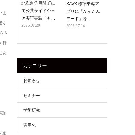
北海道佐呂間町に
SAVS 標準乗客ア
て公共ライドシェ
プリに「かんたん
いま
ア実証実験「も…
モード」を…
指す
2026.07.29
2026.07.14
ＳＡ
を行
に貢
カテゴリー
お知らせ
セミナー
学術研究
実証
実用化
を踏