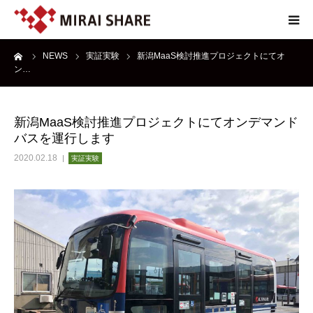
ーム
NEWS
実証実験
新潟MaaS検討推進プロジェクトにてオ
NEWS
ン…
TECHNOLOGY
新潟MaaS検討推進プロジェクトにてオンデマンド
バスを運行します
SERVICE
2020.02.18
実証実験
REPORT
ABOUT