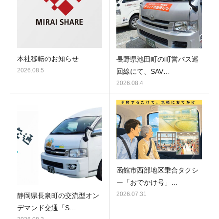
本社移転のお知らせ
長野県池田町の町営バス巡
2026.08.5
回線にて、SAV…
2026.08.4
函館市西部地区乗合タクシ
ー「おでかけ号」…
2026.07.31
静岡県長泉町の交流型オン
デマンド交通「S…