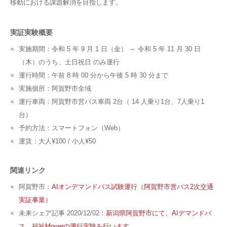
移動における課題解消を目指します。
実証実験概要
実施期間：令和 5 年 9 月 1 日（金） ～ 令和 5 年 11 月 30 日
（木）のうち、土日祝日 のみ運行
運行時間：午前 8 時 00 分から午後 5 時 30 分まで
実施個所：阿賀野市全域
運行車両：阿賀野市営バス車両 2台（ 14 人乗り1台、7人乗り1
台）
予約方法：スマートフォン（Web）
運賃：大人¥100 / 小人¥50
関連リンク
阿賀野市：
AIオンデマンドバス試験運行（阿賀野市営バス2次交通
実証事業）
未来シェア記事
2020/12/02
：
新潟県阿賀野市にて、AIデマンドバ
ス、福祉Moverの運行実験を行います。