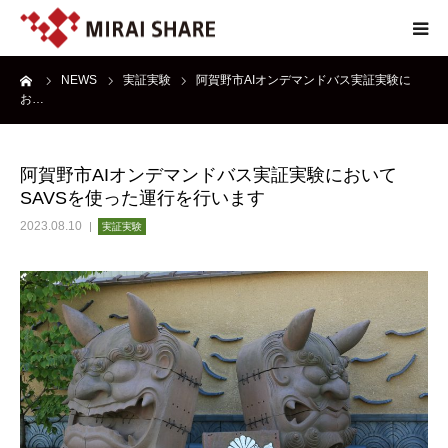
ーム
NEWS
実証実験
阿賀野市AIオンデマンドバス実証実験に
NEWS
お…
TECHNOLOGY
阿賀野市AIオンデマンドバス実証実験において
SAVSを使った運行を行います
SERVICE
2023.08.10
実証実験
REPORT
ABOUT