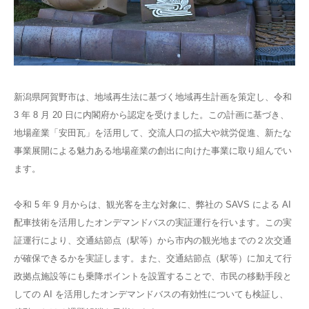
新潟県阿賀野市は、地域再生法に基づく地域再生計画を策定し、令和
3 年 8 月 20 日に内閣府から認定を受けました。この計画に基づき、
地場産業「安田瓦」を活用して、交流人口の拡大や就労促進、新たな
事業展開による魅力ある地場産業の創出に向けた事業に取り組んでい
ます。
令和 5 年 9 月からは、観光客を主な対象に、弊社の SAVS による AI
配車技術を活用したオンデマンドバスの実証運行を行います。この実
証運行により、交通結節点（駅等）から市内の観光地までの２次交通
が確保できるかを実証します。また、交通結節点（駅等）に加えて行
政拠点施設等にも乗降ポイントを設置することで、市民の移動手段と
しての AI を活用したオンデマンドバスの有効性についても検証し、