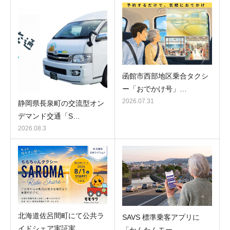
函館市西部地区乗合タクシ
ー「おでかけ号」…
2026.07.31
静岡県長泉町の交流型オン
デマンド交通「S…
2026.08.3
北海道佐呂間町にて公共ラ
SAVS 標準乗客アプリに
イドシェア実証実…
「かんたんモー…