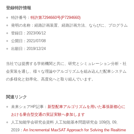
登録特許情報
特許番号：
特許第7294660号(P7294660)
発明の名称：経路計画装置、経路計画方法、ならびに、プログラム
登録日：2023/06/12
公開日：2021/07/08
出願日：2019/12/24
当社では提携する学術機関と共に、研究とシミュレーション分析・社
会実装を通し、様々な理論やアルゴリズムを組み込んだ配車システム
の多様化と効率化、高度化へと取り組んでいます。
関連リンク
未来シェアHP記事：
新型配車アルゴリズムを用いた幕張新都心に
おける乗合型交通の実証実験へ参加します
人工知能学会研究会資料 人工知能基本問題研究会 109(0), 09,
2019：
An Incremental MaxSAT Approach for Solving the Realtime