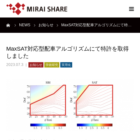
ーム
NEWS
お知らせ
MaxSAT対応型配車アルゴリズムにて特…
NEWS
TECHNOLOGY
MaxSAT対応型配車アルゴリズムにて特許を取得
しました
SERVICE
2023.07.3
お知らせ
学術研究
実用化
REPORT
ABOUT