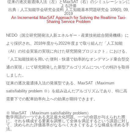
従来の逐次最適挿入法（左）とMaxSAT（右）のシミュレーションに
よる評価
出典：人工知能学会研究会資料 人工知能基本問題研究会 109(0), 09,
2019
An Incremental MaxSAT Approach for Solving the Realtime Taxi-
Sharing Service Problem
NEDO（国立研究開発法人新エネルギー・産業技術総合開発機構）に
より採択され、2018年度から2022年度まで取り組んだ「人工知能
（AI）の社会実装の実現に向けた研究開発プロジェクト」における、
「人工知能技術を用いた便利・快適で効率的なオンデマンド乗合型交
通の実現」にて研究開発した新型アルゴリズムについての特許を取得
しました。
従来の逐次最適挿入法の発展型である、MaxSAT（Maximum
satisfiability problem ※）を組み込んだアルゴリズムであり、特に高
需要下での配車効率向上への効果が期待できます。
※ MaxSAT （Maximum satisfiability problem）
数学用語の一つである充足最大化問題。一つの命題が与えられた際
に、それを構成する要素を調整して全体を満足するという課題に対し
て、決められた評価基準がなるべく大きくするような構成を求める手
法。