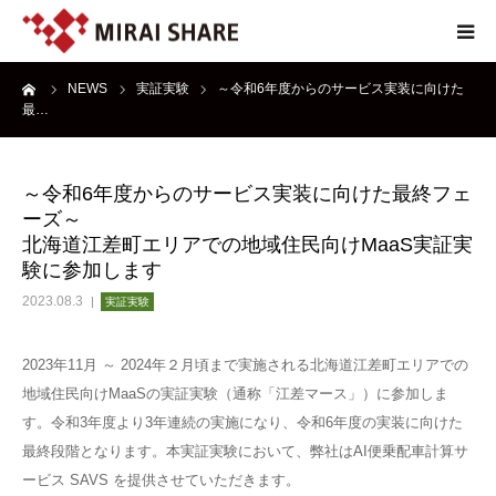
ーム
NEWS
実証実験
～令和6年度からのサービス実装に向けた
NEWS
最…
TECHNOLOGY
～令和6年度からのサービス実装に向けた最終フェ
ーズ～
SERVICE
北海道江差町エリアでの地域住民向けMaaS実証実
験に参加します
REPORT
2023.08.3
実証実験
ABOUT
2023年11月 ～ 2024年２月頃まで実施される北海道江差町エリアでの
地域住民向けMaaSの実証実験（通称「江差マース」）に参加しま
す。令和3年度より3年連続の実施になり、令和6年度の実装に向けた
最終段階となります。本実証実験において、弊社はAI便乗配車計算サ
ービス SAVS を提供させていただきます。