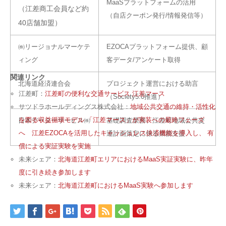
MaaSプラットフォームの活用
（江差商工会員など約
（自店クーポン発行/情報発信等）
40店舗加盟）
㈱リージョナルマーケテ
EZOCAプラットフォーム提供、顧
ィング
客データ/アンケート取得
関連リンク
北海道経済連合会
プロジェクト運営における助言
江差町：
江差町の便利な交通サービス 江差マース
（Society5.0推進）
サツドラホールディングス株式会社：
地域公共交通の維持・活性化
を図る収益循環モデル 「江差マース」が実装への最終フェーズ
日本データーサービス㈱
基礎調査業務、江差町地域公共交
へ 江差EZOCAを活用したキャッシュレス決済機能を導入し、 有
通計画策定に係る業務支援
償による実証実験を実施
未来シェア：
北海道江差町エリアにおけるMaaS実証実験に、昨年
度に引き続き参加します
未来シェア：
北海道江差町におけるMaaS実験へ参加します