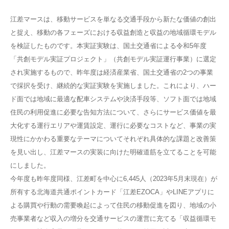
江差マースは、移動サービスを単なる交通手段から新たな価値の創出
と捉え、移動の各フェーズにおける収益創造と収益の地域循環モデル
を検証したものです。本実証実験は、国土交通省による令和5年度
「共創モデル実証プロジェクト」（共創モデル実証運行事業）に選定
され実施するもので、昨年度は経済産業省、国土交通省の2つの事業
で採択を受け、継続的な実証実験を実施しました。これにより、ハー
ド面では地域に最適な配車システムや決済手段等、ソフト面では地域
住民の利用促進に必要な告知方法について、さらにサービス価値を最
大化する運行エリアや運賃設定、運行に必要なコストなど、事業の実
現性にかかわる重要なテーマについてそれぞれ具体的な課題と改善策
を見い出し、江差マースの実装に向けた明確道筋を立てることを可能
にしました。
今年度も昨年度同様、江差町を中心に6,445人（2023年5月末現在）が
所有する北海道共通ポイントカード「江差EZOCA」やLINEアプリに
よる購買や行動の需要喚起によって住民の移動促進を図り、地域の小
売事業者など収入の増分を交通サービスの運営に充てる「収益循環モ