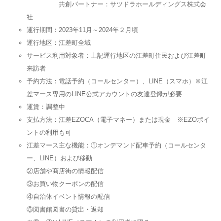
共創パートナー：サツドラホールディングス株式会
社
運行期間：2023年11月～2024年２月頃
運行地区：江差町全域
サービス利用対象者：上記運行地区の江差町住民および江差町
来訪者
予約方法：電話予約（コールセンター）、LINE（スマホ）※江
差マース専用のLINE公式アカウントの友達登録が必要
運賃：調整中
支払方法：江差EZOCA（電子マネー）または現金 ※EZOポイ
ントの利用も可
江差マース主な機能：①オンデマンド配車予約（コールセンタ
ー、LINE）および移動
②店舗や商店街の情報配信
③お買い物クーポンの配信
④自治体イベント情報の配信
⑤図書館図書の貸出・返却