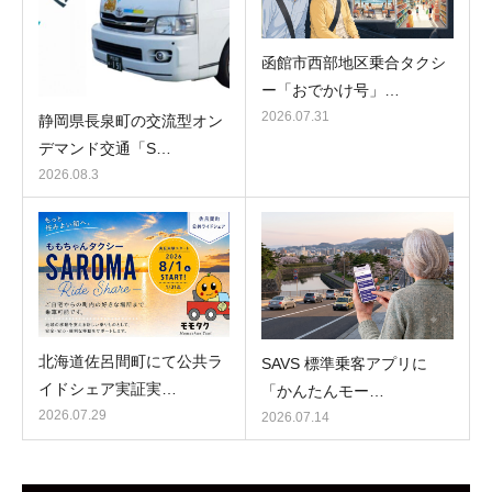
函館市西部地区乗合タクシ
ー「おでかけ号」…
2026.07.31
静岡県長泉町の交流型オン
デマンド交通「S…
2026.08.3
北海道佐呂間町にて公共ラ
SAVS 標準乗客アプリに
イドシェア実証実…
「かんたんモー…
2026.07.29
2026.07.14