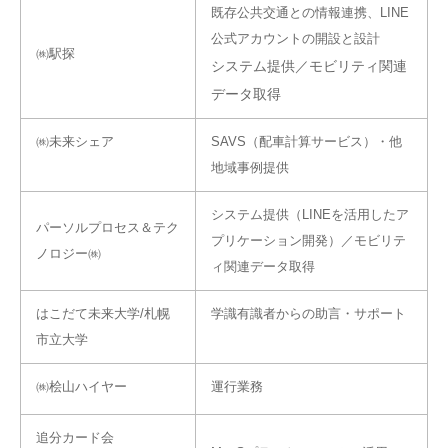
既存公共交通との情報連携、LINE
公式アカウントの開設と設計
㈱駅探
システム提供／モビリティ関連
データ取得
㈱未来シェア
SAVS（配車計算サービス）・他
地域事例提供
システム提供（LINEを活用したア
パーソルプロセス＆テク
プリケーション開発）／モビリテ
ノロジー㈱
ィ関連データ取得
はこだて未来大学/札幌
学識有識者からの助言・サポート
市立大学
㈱桧山ハイヤー
運行業務
追分カード会