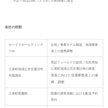
※②～④はLINE（スマホ）の利用者に限る
各社の役割
サツドラホールディング
企画／事業モデル構築、地域事業
ス㈱
者との連携調整
実証フィールドの提供／住民周知
江差町地域公共交通計画の推進
江差町地域公共交通活性
実装に向けた交通事業者との連
化協議会
携・調整
江差町図書館
図書の貨客混載における配送予約
受付