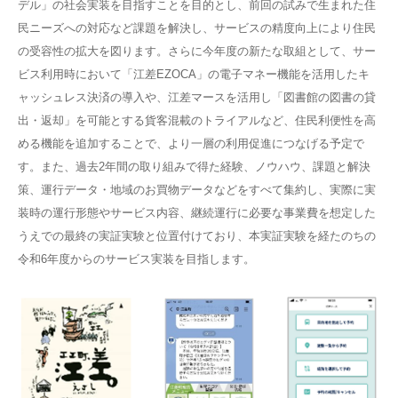
デル」の社会実装を目指すことを目的とし、前回の試みで生まれた住
民ニーズへの対応など課題を解決し、サービスの精度向上により住民
の受容性の拡大を図ります。さらに今年度の新たな取組として、サー
ビス利用時において「江差EZOCA」の電子マネー機能を活用したキ
ャッシュレス決済の導入や、江差マースを活用し「図書館の図書の貸
出・返却」を可能とする貨客混載のトライアルなど、住民利便性を高
める機能を追加することで、より一層の利用促進につなげる予定で
す。また、過去2年間の取り組みで得た経験、ノウハウ、課題と解決
策、運行データ・地域のお買物データなどをすべて集約し、実際に実
装時の運行形態やサービス内容、継続運行に必要な事業費を想定した
うえでの最終の実証実験と位置付けており、本実証実験を経たのちの
令和6年度からのサービス実装を目指します。