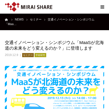
ーム
NEWS
セミナー
交通イノベーション・シンポジウム
NEWS
「Maa…
TECHNOLOGY
交通イノベーション・シンポジウム「MaaSが北海
道の未来をどう変えるのか？」に登壇します
SERVICE
2019.12.9
セミナー
学術研究
REPORT
ABOUT