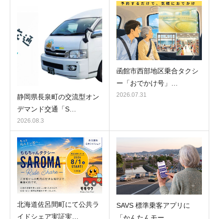
函館市西部地区乗合タクシ
ー「おでかけ号」…
2026.07.31
静岡県長泉町の交流型オン
デマンド交通「S…
2026.08.3
北海道佐呂間町にて公共ラ
SAVS 標準乗客アプリに
イドシェア実証実…
「かんたんモー…