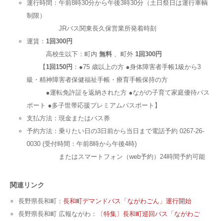
運行時間：午前8時30分から午後3時30分（土日祭日は運行車輌
制限）
JRバス関東長久保営業所発着時刻
運賃：
1回300円
高校生以下：町内
無料
、町外
1回300円
【
1回150円
：●75 歳以上の方 ●身体障害者手帳1級から3
級・精神障害者保健福祉手帳・療育手帳保持の方
●運転免許証を返納された方 ●ながの子育て家庭優待パス
ポート ●多子世帯応援プレミアムパスポート】
支払方法：現金またはバス券
予約方法：乗りたい日の3日前から当日まで電話予約 0267-26-
0030 (受付時間：午前8時から午後4時)
またはスマートフォン（web予約）24時間予約可能
関連リンク
長野県長和町：
長和町デマンドバス「ながわごん」運行開始
長野県長和町 広報ながわ：
〔特集〕長和町巡回バス「ながわご