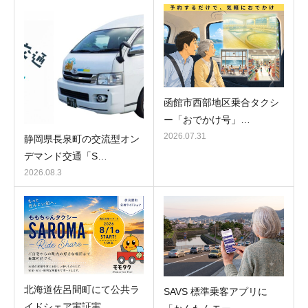
函館市西部地区乗合タクシ
ー「おでかけ号」…
2026.07.31
静岡県長泉町の交流型オン
デマンド交通「S…
2026.08.3
北海道佐呂間町にて公共ラ
SAVS 標準乗客アプリに
イドシェア実証実…