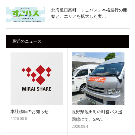
北海道日高町「すこバス」本格運行の開
始と、エリアを拡大した実…
最近のニュース
本社移転のお知らせ
長野県池田町の町営バス巡
2026.08.5
回線にて、SAV…
2026.08.4