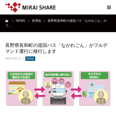
ーム
NEWS
実用化
長野県長和町の巡回バス「ながわごん」が
NEWS
フ…
TECHNOLOGY
長野県長和町の巡回バス「ながわごん」がフルデ
マンド運行に移行します
SERVICE
2024.03.14
実用化
REPORT
ABOUT