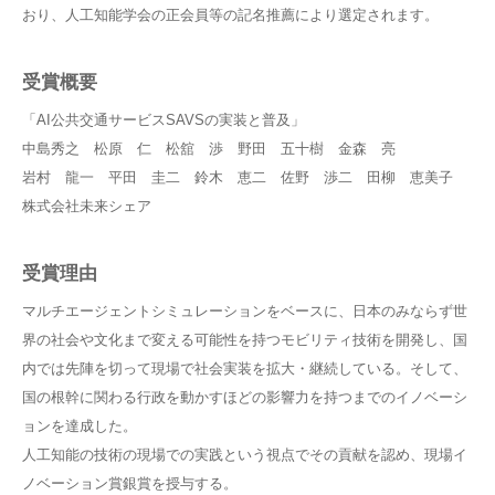
おり、人工知能学会の正会員等の記名推薦により選定されます。
受賞概要
「AI公共交通サービスSAVSの実装と普及」
中島秀之 松原 仁 松舘 渉 野田 五十樹 金森 亮
岩村 龍一 平田 圭二 鈴木 恵二 佐野 渉二 田柳 恵美子
株式会社未来シェア
受賞理由
マルチエージェントシミュレーションをベースに、⽇本のみならず世
界の社会や⽂化まで変える可能性を持つモビリティ技術を開発し、国
内では先陣を切って現場で社会実装を拡⼤・継続している。そして、
国の根幹に関わる⾏政を動かすほどの影響⼒を持つまでのイノベーシ
ョンを達成した。
人工知能の技術の現場での実践という視点でその貢献を認め、現場イ
ノベーション賞銀賞を授与する。