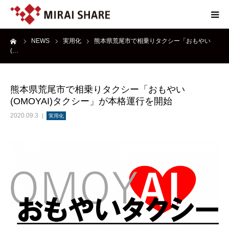
ーム
NEWS
実用化
熊本県荒尾市で相乗りタクシー「おもやい
NEWS
(…
TECHNOLOGY
熊本県荒尾市で相乗りタクシー「おもやい
(OMOYAI)タクシー」が本格運行を開始
SERVICE
2020.09.3
実用化
REPORT
ABOUT