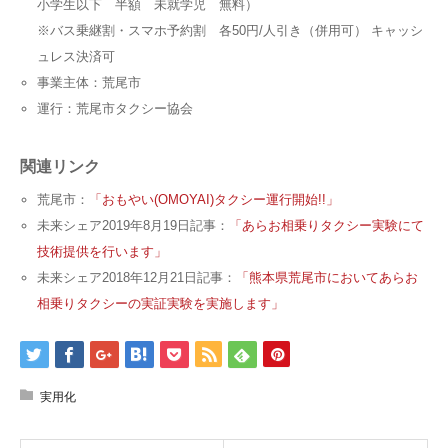
小学生以下 半額 未就学児 無料）
※バス乗継割・スマホ予約割 各50円/人引き（併用可） キャッシ
ュレス決済可
事業主体：荒尾市
運行：荒尾市タクシー協会
関連リンク
荒尾市：
「おもやい(OMOYAI)タクシー運行開始!!」
未来シェア2019年8月19日記事：
「あらお相乗りタクシー実験にて
技術提供を行います」
未来シェア2018年12月21日記事：
「熊本県荒尾市においてあらお
相乗りタクシーの実証実験を実施します」
実用化