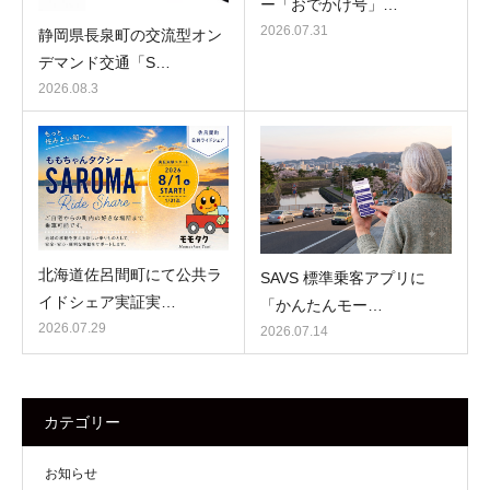
ー「おでかけ号」…
2026.07.31
静岡県長泉町の交流型オン
デマンド交通「S…
2026.08.3
北海道佐呂間町にて公共ラ
SAVS 標準乗客アプリに
イドシェア実証実…
「かんたんモー…
2026.07.29
2026.07.14
カテゴリー
お知らせ