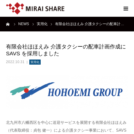
ーム
NEWS
実用化
有限会社ほほえみ 介護タクシーの配車計…
NEWS
TECHNOLOGY
有限会社ほほえみ 介護タクシーの配車計画作成に
SAVS を採用しました
SERVICE
2022.10.31
実用化
REPORT
ABOUT
北九州市八幡西区を中心に送迎サービスを展開する有限会社ほほえみ
（代表取締役：貞包 健一）による介護タクシー事業において、SAVS