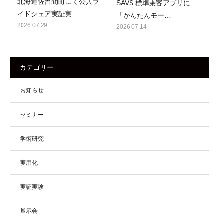
北海道佐呂間町にて公共ラ
SAVS 標準乗客アプリに
イドシェア実証実…
「かんたんモー…
2026.07.29
2026.07.14
カテゴリー
お知らせ
セミナー
学術研究
実用化
実証実験
展示会