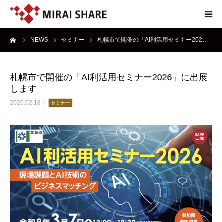
ーム
NEWS
セミナー
札幌市で開催の「AI利活用セミナー202…
NEWS
TECHNOLOGY
札幌市で開催の「AI利活用セミナー2026」に出展
します
SERVICE
2026.02.18
セミナー
REPORT
ABOUT