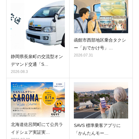
函館市西部地区乗合タクシ
ー「おでかけ号」…
2026.07.31
静岡県長泉町の交流型オン
デマンド交通「S…
2026.08.3
北海道佐呂間町にて公共ラ
SAVS 標準乗客アプリに
イドシェア実証実…
「かんたんモー…