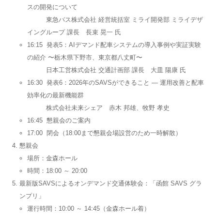
スの開発について
東急バス株式会社 経営統括室 ミライ開発部 ミライデザ
イングループ 課長 長束 晃一 氏
16:15 発表5：AIデマンド配⾞システムの導⼊事例や実証実験
の紹介 〜栃⽊県下野市、東京都⼋丈町〜
日本工営株式会社 交通計画部 課長 大皿 陽康 氏
16:30 発表6：2026年のSAVSができること ― 運⽤改善と配⾞
効率化の最新機能群
株式会社未来シェア 赤木 邦雄、牧野 孝史
16:45 懇親会のご案内
17:00 閉会（18:00まで懇親会場設営のため一時解散）
懇親会
場所：金森ホール
時間：18:00 ～ 20:00
最新版SAVSによるオンデマンド交通体験会：「函館 SAVS グラ
ンプリ」
運行時間：10:00 ～ 14:45（金森ホール着）