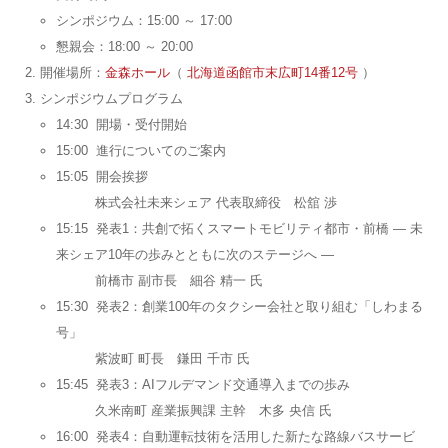
シンポジウム：15:00 ～ 17:00
懇親会：18:00 ～ 20:00
開催場所：
金森ホール
（
北海道函館市末広町14番12号
）
シンポジウムプログラム
14:30 開場・受付開始
15:00 進行についてのご案内
15:05 開会挨拶
株式会社未来シェア 代表取締役 松舘 渉
15:15 発表1：共創で拓くスマートモビリティ都市・前橋 ― 未
来シェア10年の歩みとともに次のステージへ ―
前橋市 副市長 細谷 精一 氏
15:30 発表2：創業100年のタクシー会社と取り組む「しわまる
号」
紫波町 町長 鎌田 千市 氏
15:45 発表3：AIフルデマンド交通導⼊までの歩み
久米南町 産業振興課 主幹 木多 央信 氏
16:00 発表4：⾃動運転技術を活⽤した新たな路線バスサービ