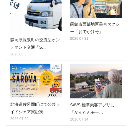
函館市西部地区乗合タクシ
ー「おでかけ号」…
2026.07.31
静岡県長泉町の交流型オン
デマンド交通「S…
2026.08.3
北海道佐呂間町にて公共ラ
SAVS 標準乗客アプリに
イドシェア実証実…
「かんたんモー…
2026.07.29
2026.07.14