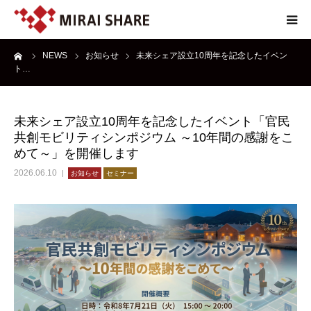
ーム
NEWS
お知らせ
未来シェア設立10周年を記念したイベン
NEWS
ト…
TECHNOLOGY
未来シェア設立10周年を記念したイベント「官民
共創モビリティシンポジウム ～10年間の感謝をこ
SERVICE
めて～」を開催します
2026.06.10
お知らせ
セミナー
REPORT
ABOUT