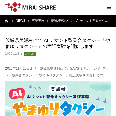
ーム
NEWS
実証実験
茨城県美浦村にて AI デマンド型乗合タ…
NEWS
TECHNOLOGY
茨城県美浦村にて AI デマンド型乗合タクシー「や
まゆりタクシー」の実証実験を開始します
SERVICE
2025.12.1
実証実験
REPORT
2025年11月20日より、茨城県美浦村にて、SAVS を活用した AI デマ
ンド型乗合タクシー「やまゆりタクシー」実証実験を開始します。
ABOUT