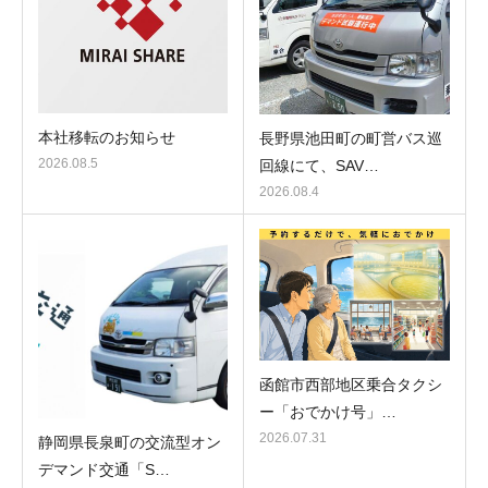
本社移転のお知らせ
長野県池田町の町営バス巡
2026.08.5
回線にて、SAV…
2026.08.4
函館市西部地区乗合タクシ
ー「おでかけ号」…
2026.07.31
静岡県長泉町の交流型オン
デマンド交通「S…