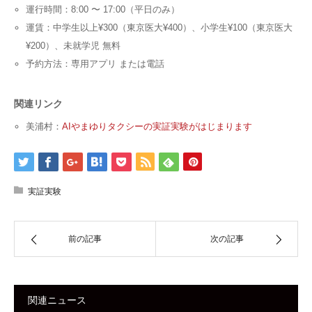
運行時間：8:00 〜 17:00（平日のみ）
運賃：中学生以上¥300（東京医大¥400）、小学生¥100（東京医大
¥200）、未就学児 無料
予約方法：専用アプリ または電話
関連リンク
美浦村：
AIやまゆりタクシーの実証実験がはじまります
実証実験
前の記事
次の記事
関連ニュース