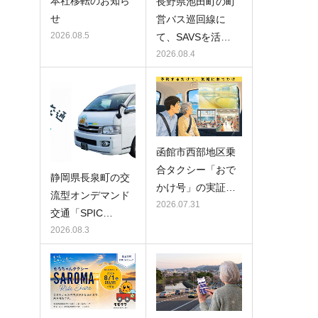
本社移転のお知ら
長野県池田町の町
せ
営バス巡回線に
2026.08.5
て、SAVSを活…
2026.08.4
函館市西部地区乗
合タクシー「おで
静岡県長泉町の交
かけ号」の実証…
流型オンデマンド
2026.07.31
交通「SPIC…
2026.08.3