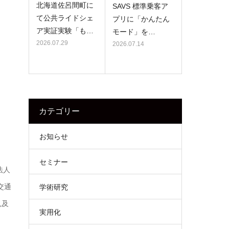
北海道佐呂間町に
SAVS 標準乗客ア
て公共ライドシェ
プリに「かんたん
ア実証実験「も…
モード」を…
2026.07.29
2026.07.14
カテゴリー
お知らせ
セミナー
法人
交通
学術研究
見及
実用化