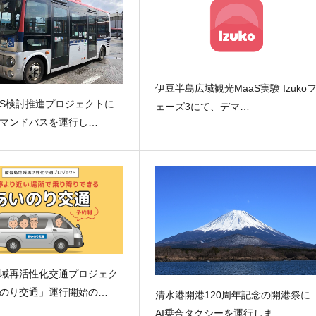
伊豆半島広域観光MaaS実験 Izuko
aS検討推進プロジェクトに
ェーズ3にて、デマ…
マンドバスを運行し…
域再活性化交通プロジェク
のり交通」運行開始の…
清水港開港120周年記念の開港祭に
AI乗合タクシーを運行しま…